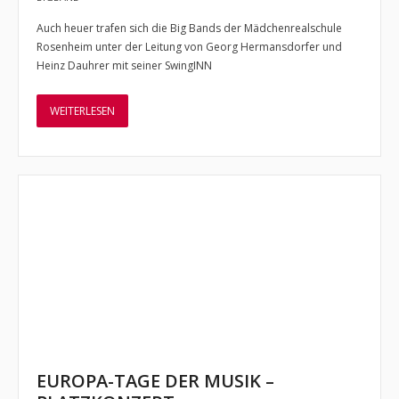
Auch heuer trafen sich die Big Bands der Mädchenrealschule
- Jugendkapelle
Rosenheim unter der Leitung von Georg Hermansdorfer und
Heinz Dauhrer mit seiner SwingINN
- - Vorstellung
- - Dirigent
WEITERLESEN
- - Musiker
- Jugendbigband
- - Vorstellung
- Musikschlümpfe
- - Vorstellung
- - Dirigent
Termine und Auftritte
EUROPA-TAGE DER MUSIK –