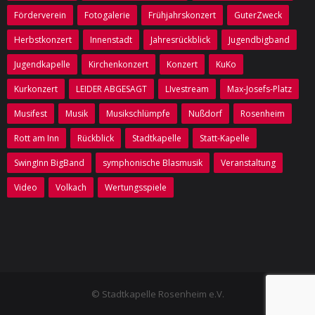
Förderverein
Fotogalerie
Frühjahrskonzert
GuterZweck
Herbstkonzert
Innenstadt
Jahresrückblick
Jugendbigband
Jugendkapelle
Kirchenkonzert
Konzert
KuKo
Kurkonzert
LEIDER ABGESAGT
LIvestream
Max-Josefs-Platz
Musifest
Musik
Musikschlümpfe
Nußdorf
Rosenheim
Rott am Inn
Rückblick
Stadtkapelle
Statt-Kapelle
SwingInn BigBand
symphonische Blasmusik
Veranstaltung
Video
Volkach
Wertungsspiele
© Stadtkapelle Rosenheim e.V.