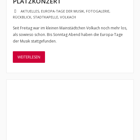
PLATZKONZERT
Verein
AKTUELLES
,
EUROPA-TAGE DER MUSIK
,
FOTOGALERIE
,
- Vorstand
RÜCKBLICK
,
STADTKAPELLE
,
VOLKACH
Seit Freitag war im kleinen Mainstädtchen Volkach noch mehr los,
- Kontakt zu uns
als sowieso schon. Bis Sonntag Abend haben die Europa-Tage
der Musik stattgefunden.
- Mitglied werden
Förderverein
WEITERLESEN
Sponsoren
Backstage
- Ausgabe 1 /Herbst 2014
- Ausgabe 2 /Juli 2015
- Ausgabe 3 /Dezember 2015
- Ausgabe 4 /April 2017