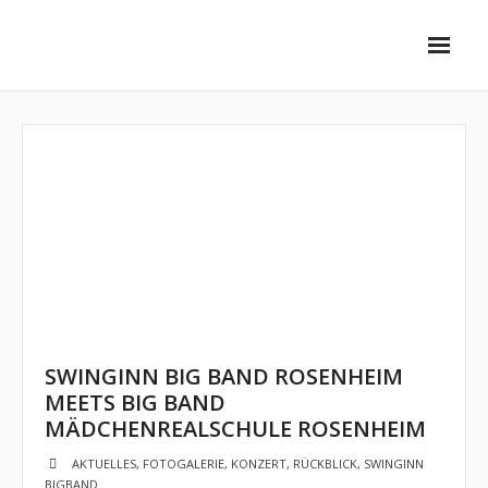
Unsere Ensembles
- Stadtkapelle
- - Vorstellung
- - Dirigent
- - Musiker
- SwingInn Bigband
SWINGINN BIG BAND ROSENHEIM
- - Vorstellung
MEETS BIG BAND
MÄDCHENREALSCHULE ROSENHEIM
- - Dirigent
AKTUELLES
,
FOTOGALERIE
,
KONZERT
,
RÜCKBLICK
,
SWINGINN
- - Musiker
BIGBAND