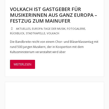
Impressum
VOLKACH IST GASTGEBER FÜR
MUSIKERINNEN AUS GANZ EUROPA –
- Cookie-Richtlinie (EU)
FESTZUG ZUM MAINUFER
- Datenschutzerklärung
AKTUELLES
,
EUROPA-TAGE DER MUSIK
,
FOTOGALERIE
,
RÜCKBLICK
,
STADTKAPELLE
,
VOLKACH
Die Bandbreite reicht von einem Chor- und Bläserklassentag mit
rund 500 jungen Musikern, der in Koopertion mit dem
Kultusministerium veranstaltet wird über
WEITERLESEN