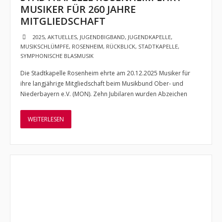
MUSIKER FÜR 260 JAHRE
Impressum
MITGLIEDSCHAFT
- Cookie-Richtlinie (EU)
2025
,
AKTUELLES
,
JUGENDBIGBAND
,
JUGENDKAPELLE
,
MUSIKSCHLÜMPFE
,
ROSENHEIM
,
RÜCKBLICK
,
STADTKAPELLE
,
- Datenschutzerklärung
SYMPHONISCHE BLASMUSIK
Die Stadtkapelle Rosenheim ehrte am 20.12.2025 Musiker für
ihre langjährige Mitgliedschaft beim Musikbund Ober- und
Niederbayern e.V. (MON). Zehn Jubilaren wurden Abzeichen
WEITERLESEN