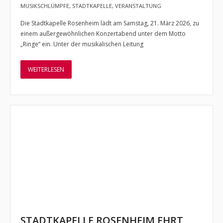
Verein
MUSIKSCHLÜMPFE
,
STADTKAPELLE
,
VERANSTALTUNG
Die Stadtkapelle Rosenheim lädt am Samstag, 21. März 2026, zu
- Vorstand
einem außergewöhnlichen Konzertabend unter dem Motto
„Ringe“ ein. Unter der musikalischen Leitung
- Kontakt zu uns
- Mitglied werden
WEITERLESEN
Förderverein
Sponsoren
Backstage
- Ausgabe 1 /Herbst 2014
- Ausgabe 2 /Juli 2015
- Ausgabe 3 /Dezember 2015
- Ausgabe 4 /April 2017
STADTKAPELLE ROSENHEIM EHRT