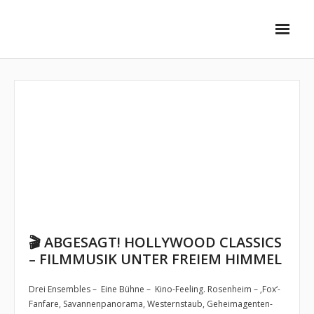
Unsere Ensembles
- Stadtkapelle
- - Vorstellung
- - Dirigent
- - Musiker
- SwingInn Bigband
🎬 ABGESAGT! HOLLYWOOD CLASSICS
- - Vorstellung
– FILMMUSIK UNTER FREIEM HIMMEL
- - Dirigent
Drei Ensembles – Eine Bühne – Kino-Feeling. Rosenheim – ‚Fox‘-
Fanfare, Savannenpanorama, Westernstaub, Geheimagenten-
- - Musiker