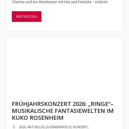
Charme und ein Abenteurer mit Hut und Peitsche – erleben
- Jugendkapelle
WEITERLESEN
- - Vorstellung
- - Dirigent
- - Musiker
- Jugendbigband
- - Vorstellung
- Musikschlümpfe
- - Vorstellung
FRÜHJAHRSKONZERT 2026: „RINGE“–
- - Dirigent
MUSIKALISCHE FANTASIEWELTEN IM
KUKO ROSENHEIM
Termine und Auftritte
2026
,
AKTUELLES
,
JUGENDKAPELLE
,
KONZERT
,