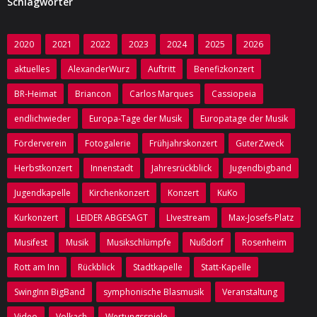
Schlagwörter
2020
2021
2022
2023
2024
2025
2026
aktuelles
AlexanderWurz
Auftritt
Benefizkonzert
BR-Heimat
Briancon
Carlos Marques
Cassiopeia
endlichwieder
Europa-Tage der Musik
Europatage der Musik
Förderverein
Fotogalerie
Frühjahrskonzert
GuterZweck
Herbstkonzert
Innenstadt
Jahresrückblick
Jugendbigband
Jugendkapelle
Kirchenkonzert
Konzert
KuKo
Kurkonzert
LEIDER ABGESAGT
LIvestream
Max-Josefs-Platz
Musifest
Musik
Musikschlümpfe
Nußdorf
Rosenheim
Rott am Inn
Rückblick
Stadtkapelle
Statt-Kapelle
SwingInn BigBand
symphonische Blasmusik
Veranstaltung
Video
Volkach
Wertungsspiele