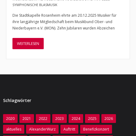
SYMPHONISCHE BLASMUSIK
- Jugendkapelle
Die Stadtkapelle Rosenheim ehrte am 20.12.2025 Musiker für
ihre langjährige Mitgliedschaft beim Musikbund Ober- und
- - Vorstellung
Niederbayern e.V. (MON). Zehn Jubilaren wurden Abzeichen
- - Dirigent
WEITERLESEN
- - Musiker
- Jugendbigband
- - Vorstellung
- Musikschlümpfe
- - Vorstellung
Schlagwörter
- - Dirigent
2020
2021
2022
2023
2024
2025
2026
Termine und Auftritte
aktuelles
AlexanderWurz
Auftritt
Benefizkonzert