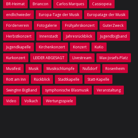
Verein
BR-Heimat
Briancon
Carlos Marques
Cassiopeia
endlichwieder
Europa-Tage der Musik
Europatage der Musik
- Vorstand
Förderverein
Fotogalerie
Frühjahrskonzert
GuterZweck
- Kontakt zu uns
Herbstkonzert
Innenstadt
Jahresrückblick
Jugendbigband
- Mitglied werden
Jugendkapelle
Kirchenkonzert
Konzert
KuKo
Förderverein
Kurkonzert
LEIDER ABGESAGT
LIvestream
Max-Josefs-Platz
Sponsoren
Musifest
Musik
Musikschlümpfe
Nußdorf
Rosenheim
Rott am Inn
Rückblick
Stadtkapelle
Statt-Kapelle
Backstage
SwingInn BigBand
symphonische Blasmusik
Veranstaltung
- Ausgabe 1 /Herbst 2014
Video
Volkach
Wertungsspiele
- Ausgabe 2 /Juli 2015
- Ausgabe 3 /Dezember 2015
- Ausgabe 4 /April 2017