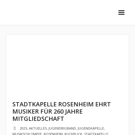
Unsere Ensembles
- Stadtkapelle
- - Vorstellung
- - Dirigent
- - Musiker
- SwingInn Bigband
STADTKAPELLE ROSENHEIM EHRT
- - Vorstellung
MUSIKER FÜR 260 JAHRE
MITGLIEDSCHAFT
- - Dirigent
2025
,
AKTUELLES
,
JUGENDBIGBAND
,
JUGENDKAPELLE
,
- - Musiker
MUSIKSCHLÜMPFE
,
ROSENHEIM
,
RÜCKBLICK
,
STADTKAPELLE
,