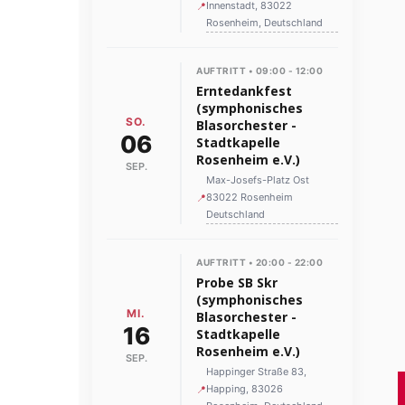
Innenstadt, 83022
📍
Rosenheim, Deutschland
AUFTRITT • 09:00 - 12:00
Erntedankfest
(symphonisches
SO.
Blasorchester -
06
Stadtkapelle
Rosenheim e.V.)
SEP.
Max-Josefs-Platz Ost
83022 Rosenheim
📍
Deutschland
AUFTRITT • 20:00 - 22:00
Probe SB Skr
(symphonisches
MI.
Blasorchester -
16
Stadtkapelle
Rosenheim e.V.)
SEP.
Happinger Straße 83,
Happing, 83026
📍