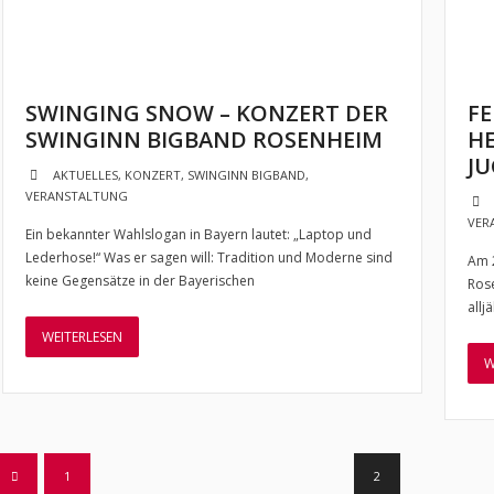
SWINGING SNOW – KONZERT DER
FE
SWINGINN BIGBAND ROSENHEIM
H
J
AKTUELLES
,
KONZERT
,
SWINGINN BIGBAND
,
VERANSTALTUNG
VER
Ein bekannter Wahlslogan in Bayern lautet: „Laptop und
Lederhose!“ Was er sagen will: Tradition und Moderne sind
Am 2
keine Gegensätze in der Bayerischen
Ros
allj
WEITERLESEN
W
1
2