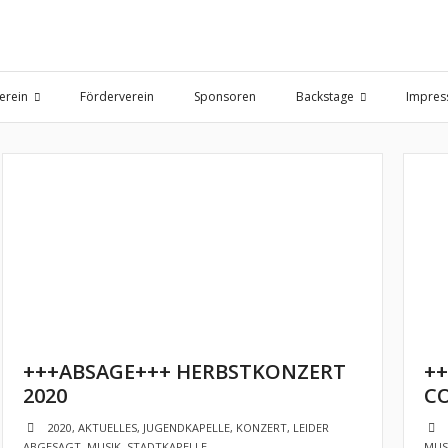
erein
Förderverein
Sponsoren
Backstage
Impre
+++ABSAGE+++ HERBSTKONZERT
++
2020
C
2020
,
AKTUELLES
,
JUGENDKAPELLE
,
KONZERT
,
LEIDER
ABGESAGT
,
MUSIK
,
STADTKAPELLE
MUS