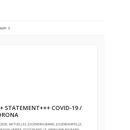
ssum
+ STATEMENT+++ COVID-19 /
ORONA
2020
,
AKTUELLES
,
JUGENDBIGBAND
,
JUGENDKAPELLE
,
IKSCHLÜMPFE
,
STADTKAPELLE
,
SWINGINN BIGBAND