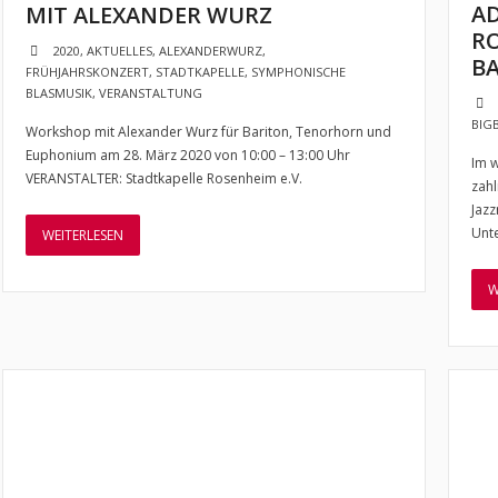
AD
MIT ALEXANDER WURZ
RO
2020
,
AKTUELLES
,
ALEXANDERWURZ
,
B
FRÜHJAHRSKONZERT
,
STADTKAPELLE
,
SYMPHONISCHE
BLASMUSIK
,
VERANSTALTUNG
BIG
Workshop mit Alexander Wurz für Bariton, Tenorhorn und
Euphonium am 28. März 2020 von 10:00 – 13:00 Uhr
Im w
VERANSTALTER: Stadtkapelle Rosenheim e.V.
zahl
Jazz
Unt
WEITERLESEN
W