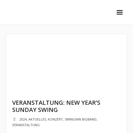
Unsere Ensembles
- Stadtkapelle
- - Vorstellung
- - Dirigent
- - Musiker
- SwingInn Bigband
VERANSTALTUNG: NEW YEAR’S
- - Vorstellung
SUNDAY SWING
- - Dirigent
2024
,
AKTUELLES
,
KONZERT
,
SWINGINN BIGBAND
,
VERANSTALTUNG
- - Musiker