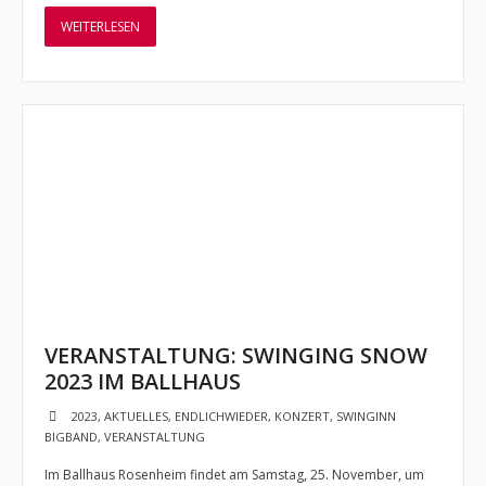
Verein
WEITERLESEN
- Vorstand
- Kontakt zu uns
- Mitglied werden
Förderverein
Sponsoren
Backstage
- Ausgabe 1 /Herbst 2014
VERANSTALTUNG: SWINGING SNOW
- Ausgabe 2 /Juli 2015
2023 IM BALLHAUS
- Ausgabe 3 /Dezember 2015
2023
,
AKTUELLES
,
ENDLICHWIEDER
,
KONZERT
,
SWINGINN
BIGBAND
,
VERANSTALTUNG
- Ausgabe 4 /April 2017
Im Ballhaus Rosenheim findet am Samstag, 25. November, um