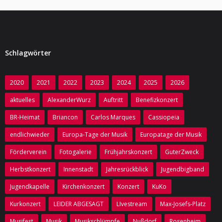
Schlagwörter
2020
2021
2022
2023
2024
2025
2026
aktuelles
AlexanderWurz
Auftritt
Benefizkonzert
BR-Heimat
Briancon
Carlos Marques
Cassiopeia
endlichwieder
Europa-Tage der Musik
Europatage der Musik
Förderverein
Fotogalerie
Frühjahrskonzert
GuterZweck
Herbstkonzert
Innenstadt
Jahresrückblick
Jugendbigband
Jugendkapelle
Kirchenkonzert
Konzert
KuKo
Kurkonzert
LEIDER ABGESAGT
LIvestream
Max-Josefs-Platz
Musifest
Musik
Musikschlümpfe
Nußdorf
Rosenheim