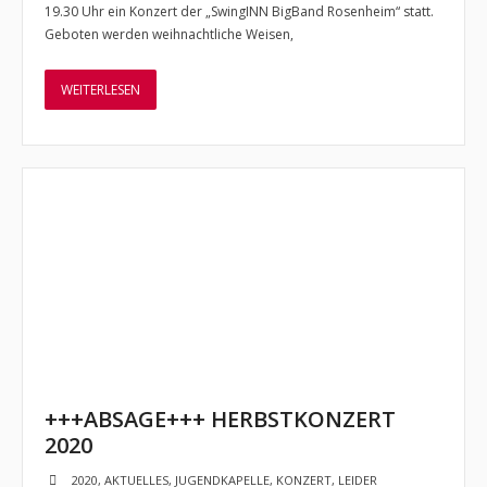
19.30 Uhr ein Konzert der „SwingINN BigBand Rosenheim“ statt.
Impressum
Geboten werden weihnachtliche Weisen,
- Cookie-Richtlinie (EU)
WEITERLESEN
- Datenschutzerklärung
+++ABSAGE+++ HERBSTKONZERT
2020
2020
,
AKTUELLES
,
JUGENDKAPELLE
,
KONZERT
,
LEIDER