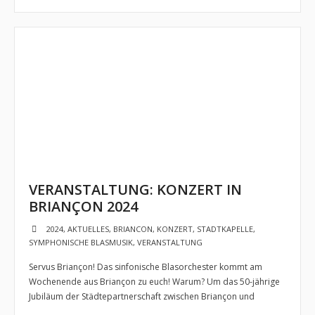
- Jugendkapelle
- - Vorstellung
- - Dirigent
- - Musiker
- Jugendbigband
- - Vorstellung
VERANSTALTUNG: KONZERT IN
- Musikschlümpfe
BRIANÇON 2024
2024
,
AKTUELLES
,
BRIANCON
,
KONZERT
,
STADTKAPELLE
,
- - Vorstellung
SYMPHONISCHE BLASMUSIK
,
VERANSTALTUNG
- - Dirigent
Servus Briançon! Das sinfonische Blasorchester kommt am
Wochenende aus Briançon zu euch! Warum? Um das 50-jährige
Termine und Auftritte
Jubiläum der Städtepartnerschaft zwischen Briançon und