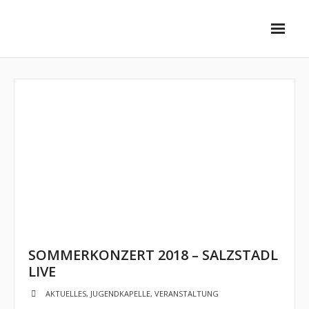
Unsere Ensembles
- Stadtkapelle
- - Vorstellung
- - Dirigent
- - Musiker
- SwingInn Bigband
- - Vorstellung
SOMMERKONZERT 2018 – SALZSTADL
LIVE
- - Dirigent
AKTUELLES
,
JUGENDKAPELLE
,
VERANSTALTUNG
- - Musiker