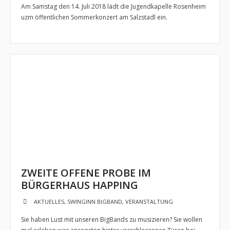
Am Samstag den 14. Juli 2018 lädt die Jugendkapelle Rosenheim
uzm öffentlichen Sommerkonzert am Salzstadl ein.
- Jugendkapelle
- - Vorstellung
- - Dirigent
- - Musiker
- Jugendbigband
- - Vorstellung
- Musikschlümpfe
- - Vorstellung
ZWEITE OFFENE PROBE IM
BÜRGERHAUS HAPPING
- - Dirigent
AKTUELLES
,
SWINGINN BIGBAND
,
VERANSTALTUNG
Termine und Auftritte
Sie haben Lust mit unseren BigBands zu musizieren? Sie wollen