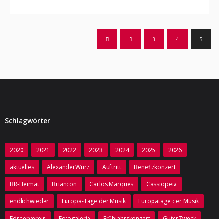
Impressum
- Cookie-Richtlinie (EU)
3
4
5
- Datenschutzerklärung
Schlagwörter
2020
2021
2022
2023
2024
2025
2026
aktuelles
AlexanderWurz
Auftritt
Benefizkonzert
BR-Heimat
Briancon
Carlos Marques
Cassiopeia
endlichwieder
Europa-Tage der Musik
Europatage der Musik
Förderverein
Fotogalerie
Frühjahrskonzert
GuterZweck