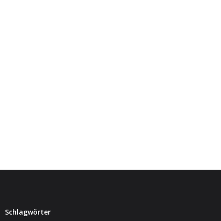
- Jugendkapelle
- - Vorstellung
- - Dirigent
- - Musiker
- Jugendbigband
- - Vorstellung
- Musikschlümpfe
- - Vorstellung
- - Dirigent
Termine und Auftritte
Schlagwörter