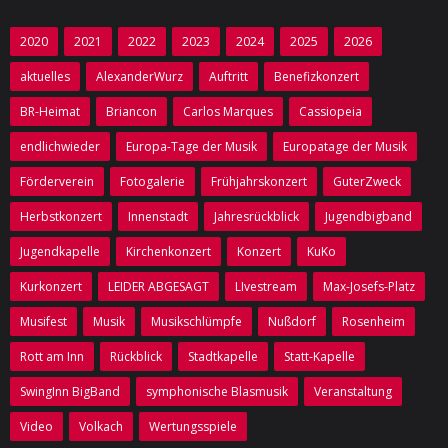
Verein
2020
2021
2022
2023
2024
2025
2026
- Vorstand
aktuelles
AlexanderWurz
Auftritt
Benefizkonzert
- Kontakt zu uns
BR-Heimat
Briancon
Carlos Marques
Cassiopeia
- Mitglied werden
endlichwieder
Europa-Tage der Musik
Europatage der Musik
Förderverein
Förderverein
Fotogalerie
Frühjahrskonzert
GuterZweck
Sponsoren
Herbstkonzert
Innenstadt
Jahresrückblick
Jugendbigband
Jugendkapelle
Kirchenkonzert
Konzert
KuKo
Backstage
Kurkonzert
LEIDER ABGESAGT
LIvestream
Max-Josefs-Platz
- Ausgabe 1 /Herbst 2014
Musifest
Musik
Musikschlümpfe
Nußdorf
Rosenheim
- Ausgabe 2 /Juli 2015
Rott am Inn
Rückblick
Stadtkapelle
Statt-Kapelle
- Ausgabe 3 /Dezember 2015
SwingInn BigBand
symphonische Blasmusik
Veranstaltung
- Ausgabe 4 /April 2017
Video
Volkach
Wertungsspiele