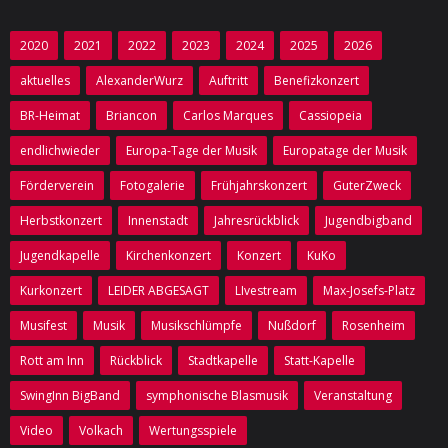
2020
2021
2022
2023
2024
2025
2026
aktuelles
AlexanderWurz
Auftritt
Benefizkonzert
BR-Heimat
Briancon
Carlos Marques
Cassiopeia
endlichwieder
Europa-Tage der Musik
Europatage der Musik
Förderverein
Fotogalerie
Frühjahrskonzert
GuterZweck
Herbstkonzert
Innenstadt
Jahresrückblick
Jugendbigband
Jugendkapelle
Kirchenkonzert
Konzert
KuKo
Kurkonzert
LEIDER ABGESAGT
LIvestream
Max-Josefs-Platz
Musifest
Musik
Musikschlümpfe
Nußdorf
Rosenheim
Rott am Inn
Rückblick
Stadtkapelle
Statt-Kapelle
SwingInn BigBand
symphonische Blasmusik
Veranstaltung
Video
Volkach
Wertungsspiele