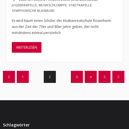
JUGENDKAPELLE
,
MUSIKSCHLÜMPFE
,
STADTKAPELLE
,
SYMPHONISCHE BLASMUSIK
Es wird kaum einen Schüler der Knabenrealschule Rosenheim
aus der Zeit der 70er und 80er Jahre geben, der nicht
mindestens einmal persönlich
WEITERLESEN
1
2
3
4
Schlagwörter