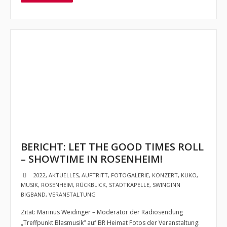
Impressum
- Cookie-Richtlinie (EU)
- Datenschutzerklärung
BERICHT: LET THE GOOD TIMES ROLL
– SHOWTIME IN ROSENHEIM!
2022
,
AKTUELLES
,
AUFTRITT
,
FOTOGALERIE
,
KONZERT
,
KUKO
,
MUSIK
,
ROSENHEIM
,
RÜCKBLICK
,
STADTKAPELLE
,
SWINGINN
BIGBAND
,
VERANSTALTUNG
Zitat: Marinus Weidinger – Moderator der Radiosendung
„Treffpunkt Blasmusik“ auf BR Heimat Fotos der Veranstaltung: