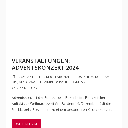
Verein
- Vorstand
- Kontakt zu uns
- Mitglied werden
Förderverein
VERANSTALTUNGEN:
Sponsoren
ADVENTSKONZERT 2024
Backstage
2024
,
AKTUELLES
,
KIRCHENKONZERT
,
ROSENHEIM
,
ROTT AM
INN
,
STADTKAPELLE
,
SYMPHONISCHE BLASMUSIK
,
- Ausgabe 1 /Herbst 2014
VERANSTALTUNG
Adventskonzert der Stadtkapelle Rosenheim: Ein festlicher
- Ausgabe 2 /Juli 2015
Auftakt zur Weihnachtszeit Am Sa, dem 14. Dezember lädt die
Stadtkapelle Rosenheim zu einem besonderen Kirchenkonzert
- Ausgabe 3 /Dezember 2015
- Ausgabe 4 /April 2017
WEITERLESEN