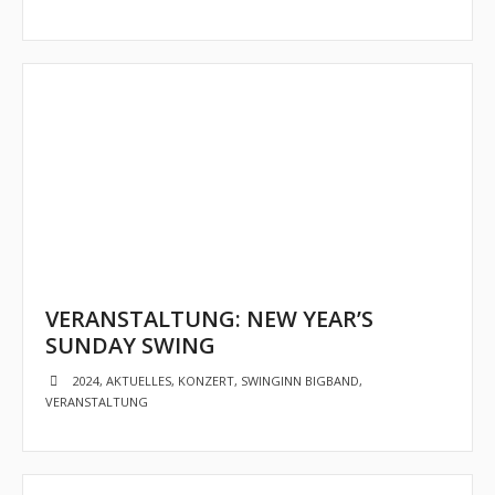
- Jugendkapelle
- - Vorstellung
- - Dirigent
- - Musiker
- Jugendbigband
- - Vorstellung
VERANSTALTUNG: NEW YEAR’S
- Musikschlümpfe
SUNDAY SWING
- - Vorstellung
2024
,
AKTUELLES
,
KONZERT
,
SWINGINN BIGBAND
,
VERANSTALTUNG
- - Dirigent
Termine und Auftritte