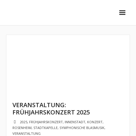
Unsere Ensembles
- Stadtkapelle
- - Vorstellung
- - Dirigent
- - Musiker
- SwingInn Bigband
VERANSTALTUNG:
- - Vorstellung
FRÜHJAHRSKONZERT 2025
- - Dirigent
2025
,
FRÜHJAHRSKONZERT
,
INNENSTADT
,
KONZERT
,
ROSENHEIM
,
STADTKAPELLE
,
SYMPHONISCHE BLASMUSIK
,
- - Musiker
VERANSTALTUNG